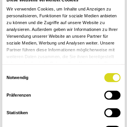
Wir verwenden Cookies, um Inhalte und Anzeigen zu
abfallender Druck möglich
personalisieren, Funktionen für soziale Medien anbieten
zu können und die Zugriffe auf unsere Website zu
analysieren. Außerdem geben wir Informationen zu Ihrer
Standvorlage
Verwendung unserer Website an unsere Partner für
soziale Medien, Werbung und Analysen weiter. Unsere
Partner führen diese Informationen möglicherweise mit
weiteren Daten zusammen, die Sie ihnen bereitgestellt
haben oder die sie im Rahmen Ihrer Nutzung der Dienste
Werbemöglichkeiten
gesammelt haben.
E
Notwendig
Hier können Sie verfügbare Werbemöglichkeiten
i
n
wählen. (Mehrfachauswahl möglich)
w
Präferenzen
i
l
l
Statistiken
i
g