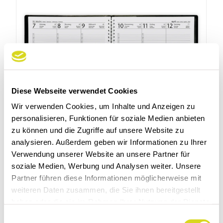
Diese Webseite verwendet Cookies
Wir verwenden Cookies, um Inhalte und Anzeigen zu
personalisieren, Funktionen für soziale Medien anbieten
zu können und die Zugriffe auf unsere Website zu
analysieren. Außerdem geben wir Informationen zu Ihrer
Verwendung unserer Website an unsere Partner für
soziale Medien, Werbung und Analysen weiter. Unsere
Partner führen diese Informationen möglicherweise mit
weiteren Daten zusammen, die Sie ihnen bereitgestellt
Wochenplaner Multidate
haben oder die sie im Rahmen Ihrer Nutzung der Dienste
Art. Nr.: 830
gesammelt haben.
E