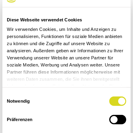
1 Kalenderblock
Vor- und Folgemonat Fläche anthrazit (HKS
93), blau (HKS 42) oder grau (Raster schwarz)
Diese Webseite verwendet Cookies
Datumschieber rot, montiert
Wir verwenden Cookies, um Inhalte und Anzeigen zu
Aufhängeloch
personalisieren, Funktionen für soziale Medien anbieten
zu können und die Zugriffe auf unsere Website zu
1 Werbefläche
analysieren. Außerdem geben wir Informationen zu Ihrer
Verwendung unserer Website an unsere Partner für
Format Werbefläche Kopf: 30 x 15 cm
soziale Medien, Werbung und Analysen weiter. Unsere
Partner führen diese Informationen möglicherweise mit
weiteren Daten zusammen, die Sie ihnen bereitgestellt
Mindestbestellmenge: 100 Stück
haben oder die sie im Rahmen Ihrer Nutzung der Dienste
gesammelt haben.
E
Notwendig
i
Standvorlage
n
w
Präferenzen
i
Optionen *
l